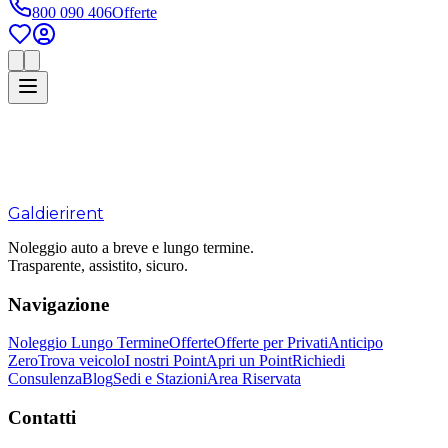
800 090 406
Offerte
Galdieri
rent
Noleggio auto a breve e lungo termine.
Trasparente, assistito, sicuro.
Navigazione
Noleggio Lungo Termine
Offerte
Offerte per Privati
Anticipo
Zero
Trova veicolo
I nostri Point
Apri un Point
Richiedi
Consulenza
Blog
Sedi e Stazioni
Area Riservata
Contatti