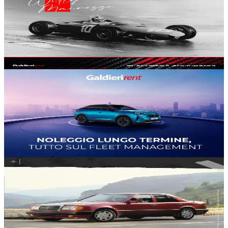
Willy Mairesse, l'interessante storia di "Wild Willy"
#
galdieri rent
#
motorsport
#
corse automobilstiche
24 lug
3
min
862
Generale
Noleggio e Fleet Management, soluzione per flotte
aziendali
#
galdieri rent
#
fleet management
#
flotte aziendali
23 lug
3
min
973
Generale
Mercedes 500 E W124, la 'Super Berlina‘ di
Stoccarda
#
galdieri rent, auto nuove, auto usate, vintage car, mercedes,
porsche
#
bmw