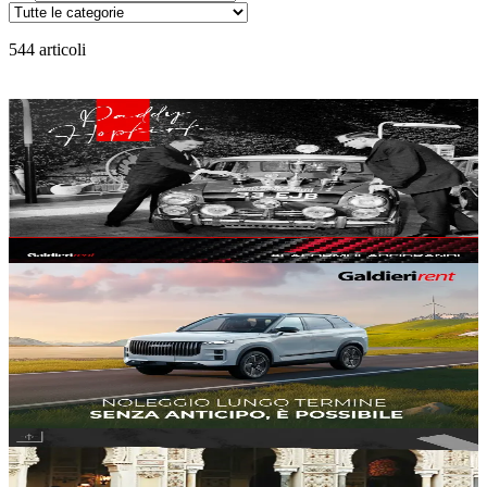
544
articoli
Generale
Paddy Hopkirk, storia del rally di Montecarlo 1964
#
corse automobilistiche
#
formala 1
#
galdieri rent
07 ago
3
min
6
Generale
Noleggio auto senza anticipo, come funziona
#
galdieri rent
#
auto nuove
#
auto usate
06 ago
4
min
143
Generale
Lancia K 3.0 V6 24V, la ‘Torinese’ con il cuore