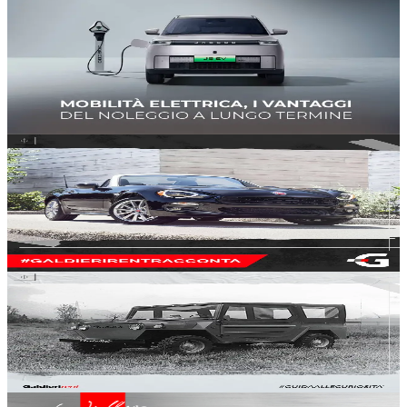
Auto elettrica a noleggio, tutti i vantaggi del lungo
termine
#
vantaggi
#
galdieri rent
#
auto nuove
30 lug
5
min
566
Generale
Fiat 124 Spider, il ‘fugace’ ritorno di un mito
#
galdieri rent, auto nuove, auto usate, vintage car, fiat
28 lug
3
min
633
Generale
Scoiattolo Perini, fuoristrada italiano su base 500
25 lug
2
min
828
Generale