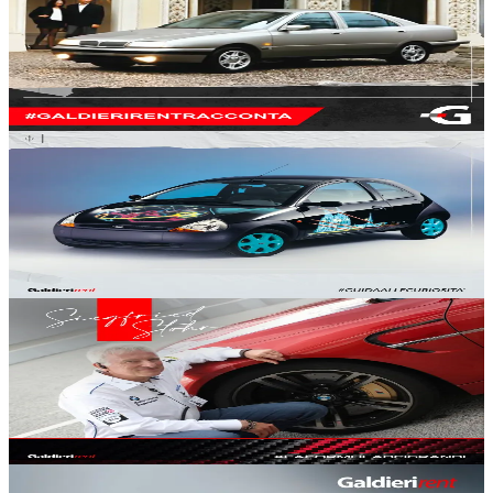
sportivo
#
galdieri rent
#
auto nuive
#
auto usate
04 ago
3
min
191
Generale
Ford Ka, insospettabile trasformista: le serie speciali
#
galdieri rent
#
ford ka
#
auto nuove, auto usate
01 ago
2
min
370
Generale
Siegfried Stohr, il ‘filosofo’ della guida
#
galdieri rent
#
auto nuove
#
auto usate
31 lug
2
min
406
Generale